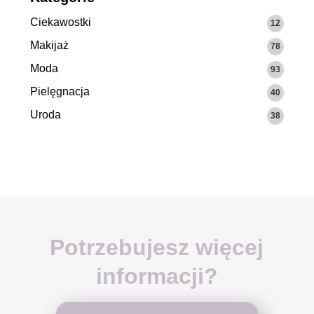
Ciekawostki
12
Makijaż
78
Moda
93
Pielęgnacja
40
Uroda
38
Potrzebujesz więcej
informacji?