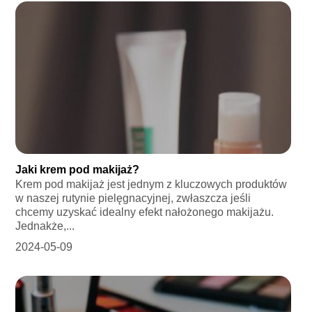
Jaki krem pod makijaż?
Krem pod makijaż jest jednym z kluczowych produktów
w naszej rutynie pielęgnacyjnej, zwłaszcza jeśli
chcemy uzyskać idealny efekt nałożonego makijażu.
Jednakże,...
2024-05-09