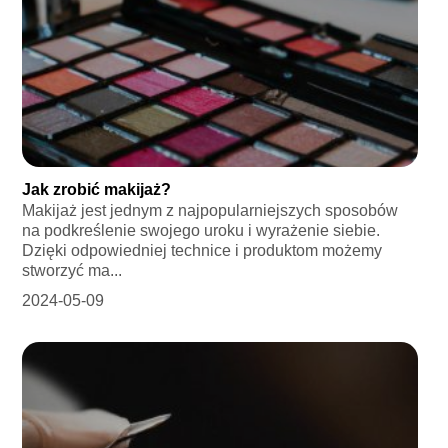
Jak zrobić makijaż?
Makijaż jest jednym z najpopularniejszych sposobów
na podkreślenie swojego uroku i wyrażenie siebie.
Dzięki odpowiedniej technice i produktom możemy
stworzyć ma...
2024-05-09