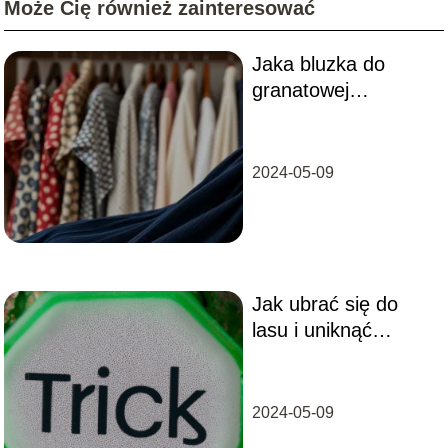
Może Cię również zainteresować
Jaka bluzka do
granatowej
spódnicy?
Przewodnik po
stylizacjach
2024-05-09
Jak ubrać się do
lasu i uniknąć
kleszczy?
2024-05-09