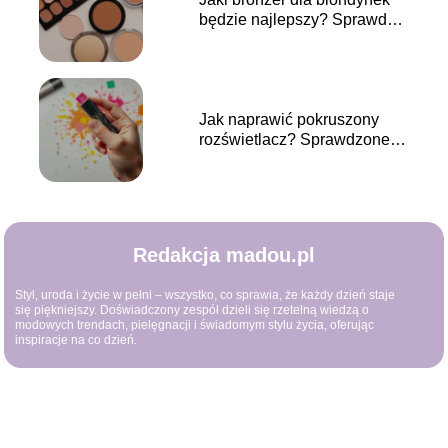
będzie najlepszy? Sprawdź
nasze propozycje!
Jak naprawić pokruszony
rozświetlacz? Sprawdzone
metody krok po kroku
Redakcja madou.pl
Styl, uroda i życie w pełni – wszystko, co sprawia, że każdy dzień staje
się piękniejszy. Doświadczony zespół dzieli się rzetelną wiedzą o
modowych trendach, pielęgnacji i świadomym stylu życia, oferując
inspiracje na co dzień.