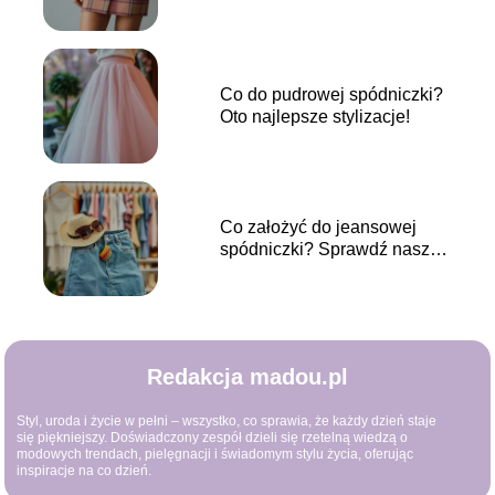
na każdą okazję
Co do pudrowej spódniczki?
Oto najlepsze stylizacje!
Co założyć do jeansowej
spódniczki? Sprawdź nasze
stylizacje!
Redakcja madou.pl
Styl, uroda i życie w pełni – wszystko, co sprawia, że każdy dzień staje
się piękniejszy. Doświadczony zespół dzieli się rzetelną wiedzą o
modowych trendach, pielęgnacji i świadomym stylu życia, oferując
inspiracje na co dzień.