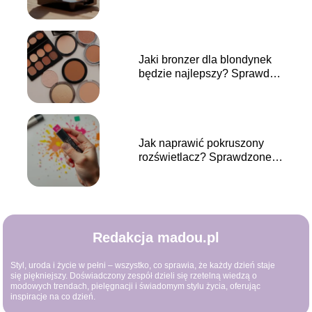
kosmetyku
Jaki bronzer dla blondynek
będzie najlepszy? Sprawdź
nasze propozycje!
Jak naprawić pokruszony
rozświetlacz? Sprawdzone
metody krok po kroku
Redakcja madou.pl
Styl, uroda i życie w pełni – wszystko, co sprawia, że każdy dzień staje
się piękniejszy. Doświadczony zespół dzieli się rzetelną wiedzą o
modowych trendach, pielęgnacji i świadomym stylu życia, oferując
inspiracje na co dzień.