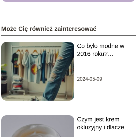
Może Cię również zainteresować
Co było modne w
2016 roku?
Przegląd
najważniejszych
trendów
2024-05-09
Czym jest krem
okluzyjny i dlaczego
warto go stosować?