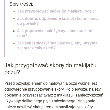
Spis treści:
Jak przygotować skórę do makijażu oczu?
Jak dobrać odpowiedni kształt i kolor cienia
do powiek?
Jak poprawnie nałożyć eyeliner i tusz do
rzęs?
Jak zabezpieczyć makijaż oka, aby utrzymał
się przez cały dzień?
Jak przygotować skórę do makijażu
oczu?
Przed przystąpieniem do malowania oczu ważne jest
odpowiednie przygotowanie skóry. Po pierwsze, należy
dokładnie oczyszczać twarz z makijażu i zanieczyszczeń,
używając delikatnego płynu micelarnego. Następnie
należy nawilżyć skórę kremem nawilżającym, który