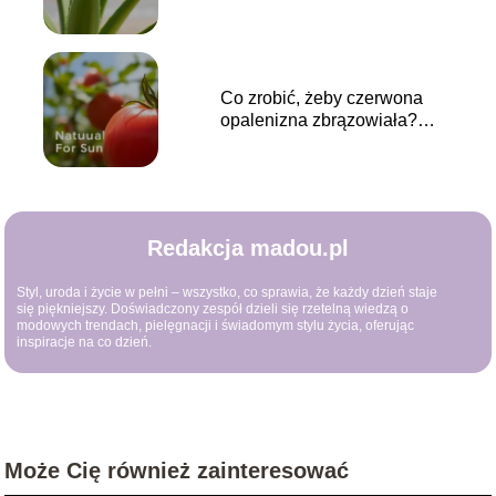
sposoby na zapobieganie
Co zrobić, żeby czerwona
opalenizna zbrązowiała?
Sprawdź porady!
Redakcja madou.pl
Styl, uroda i życie w pełni – wszystko, co sprawia, że każdy dzień staje
się piękniejszy. Doświadczony zespół dzieli się rzetelną wiedzą o
modowych trendach, pielęgnacji i świadomym stylu życia, oferując
inspiracje na co dzień.
Może Cię również zainteresować