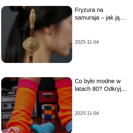
Fryzura na
samuraja – jak ją
ułożyć i komu
pasuje?
2025-11-04
Co było modne w
latach 80? Odkryj
kultowe trendy!
2025-11-04