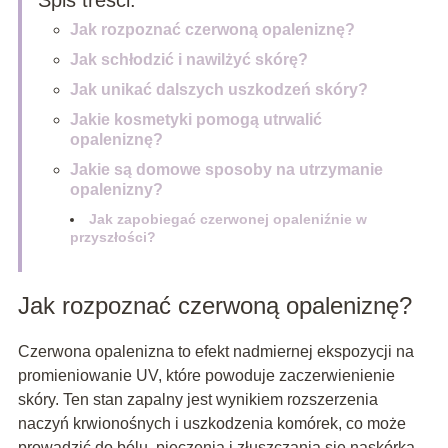
Spis treści:
Jak rozpoznać czerwoną opaleniznę?
Jak schłodzić i nawilżyć skórę?
Jak unikać dalszych uszkodzeń skóry?
Jakie kosmetyki pomogą utrwalić
opaleniznę?
Jakie są domowe sposoby na utrzymanie
opalenizny?
Jak zapobiegać czerwonej opaleniźnie w
przyszłości?
Jak rozpoznać czerwoną opaleniznę?
Czerwona opalenizna to efekt nadmiernej ekspozycji na
promieniowanie UV, które powoduje zaczerwienienie
skóry. Ten stan zapalny jest wynikiem rozszerzenia
naczyń krwionośnych i uszkodzenia komórek, co może
prowadzić do bólu, pieczenia i złuszczania się naskórka.