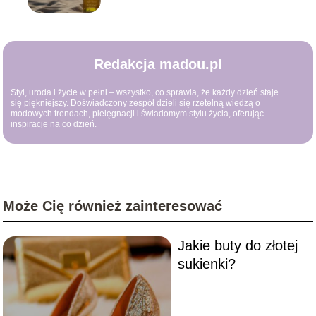
Redakcja madou.pl
Styl, uroda i życie w pełni – wszystko, co sprawia, że każdy dzień staje
się piękniejszy. Doświadczony zespół dzieli się rzetelną wiedzą o
modowych trendach, pielęgnacji i świadomym stylu życia, oferując
inspiracje na co dzień.
Może Cię również zainteresować
Jakie buty do złotej
sukienki?