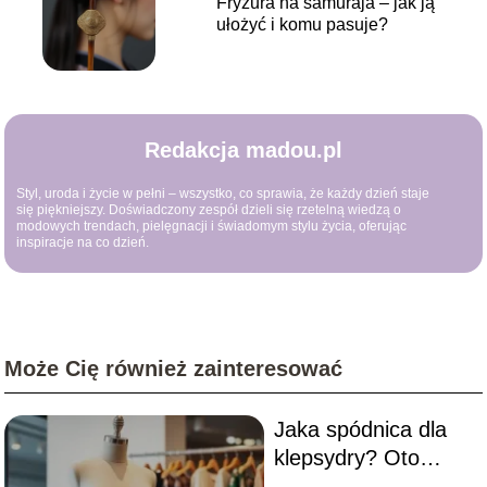
Fryzura na samuraja – jak ją
ułożyć i komu pasuje?
Redakcja madou.pl
Styl, uroda i życie w pełni – wszystko, co sprawia, że każdy dzień staje
się piękniejszy. Doświadczony zespół dzieli się rzetelną wiedzą o
modowych trendach, pielęgnacji i świadomym stylu życia, oferując
inspiracje na co dzień.
Może Cię również zainteresować
Jaka spódnica dla
klepsydry? Oto
najlepsze fasony!