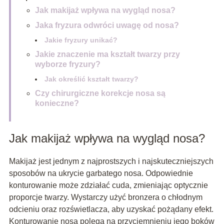
Jak makijaż wpływa na wygląd nosa?
Jaka fryzura odwróci uwagę od nosa?
Jakie fryzury unikać?
Jakie znaczenie ma kształt twarzy przy
wyborze fryzury?
Jak określić kształt twarzy?
Czy chirurgiczne korekcje nosa są
konieczne?
Jak makijaż wpływa na wygląd nosa?
Makijaż jest jednym z najprostszych i najskuteczniejszych
sposobów na ukrycie garbatego nosa. Odpowiednie
konturowanie może zdziałać cuda, zmieniając optycznie
proporcje twarzy. Wystarczy użyć bronzera o chłodnym
odcieniu oraz rozświetlacza, aby uzyskać pożądany efekt.
Konturowanie nosa polega na przyciemnieniu jego boków