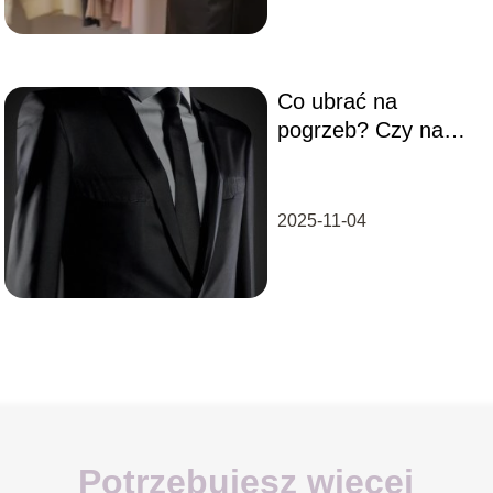
Co ubrać na
pogrzeb? Czy na
pogrzeb trzeba
ubrać się na
czarno?
2025-11-04
Potrzebujesz więcej