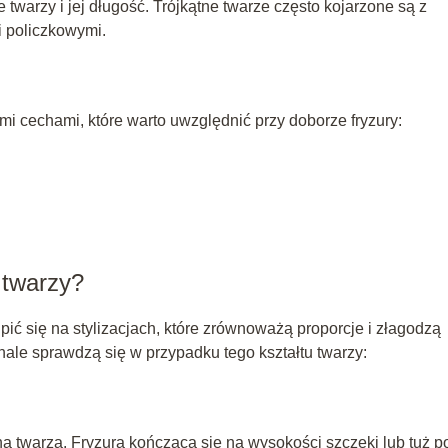
twarzy i jej długość. Trójkątne twarze często kojarzone są z
 policzkowymi.
ymi cechami, które warto uwzględnić przy doborze fryzury:
j twarzy?
upić się na stylizacjach, które zrównoważą proporcje i złagodzą
skonale sprawdzą się w przypadku tego kształtu twarzy:
tną twarzą. Fryzura kończąca się na wysokości szczęki lub tuż p