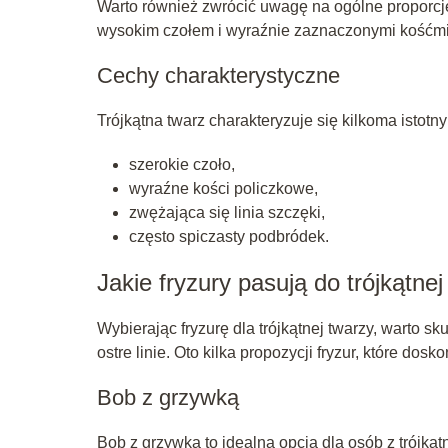
Warto również zwrócić uwagę na ogólne proporcje 
wysokim czołem i wyraźnie zaznaczonymi kośćmi
Cechy charakterystyczne
Trójkątna twarz charakteryzuje się kilkoma istotn
szerokie czoło,
wyraźne kości policzkowe,
zwężająca się linia szczęki,
często spiczasty podbródek.
Jakie fryzury pasują do trójkątne
Wybierając fryzurę dla trójkątnej twarzy, warto sk
ostre linie. Oto kilka propozycji fryzur, które do
Bob z grzywką
Bob z grzywką to idealna opcja dla osób z trójką