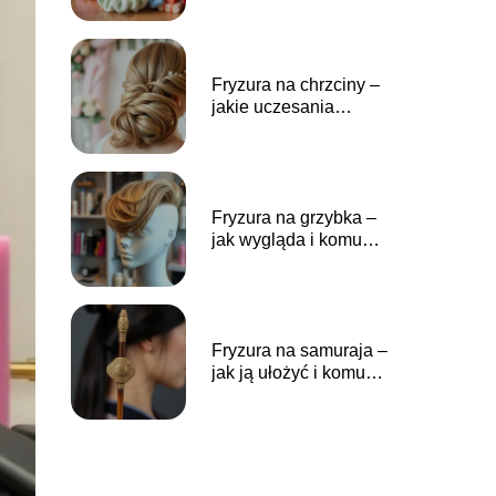
Fryzura na chrzciny –
jakie uczesania
wybrać na tę
wyjątkową
uroczystość?
Fryzura na grzybka –
jak wygląda i komu
pasuje?
Fryzura na samuraja –
jak ją ułożyć i komu
pasuje?