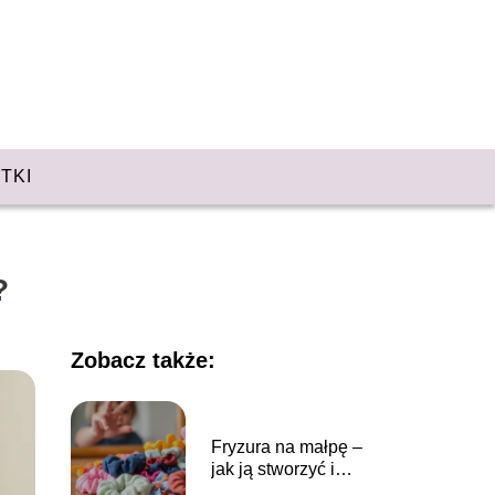
TKI
?
Zobacz także:
Fryzura na małpę –
jak ją stworzyć i
stylizować?