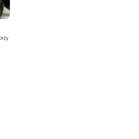
.
przy
ą