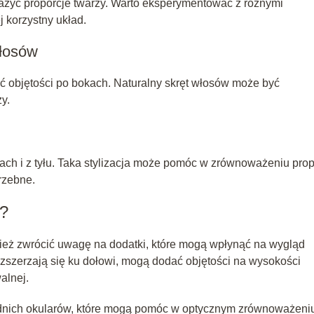
yć proporcje twarzy. Warto eksperymentować z różnymi
j korzystny układ.
włosów
dać objętości po bokach. Naturalny skręt włosów może być
y.
h i z tyłu. Taka stylizacja może pomóc w zrównoważeniu prop
trzebne.
y?
nież zwrócić uwagę na dodatki, które mogą wpłynąć na wygląd
 rozszerzają się ku dołowi, mogą dodać objętości na wysokości
alnej.
dnich okularów, które mogą pomóc w optycznym zrównoważeni