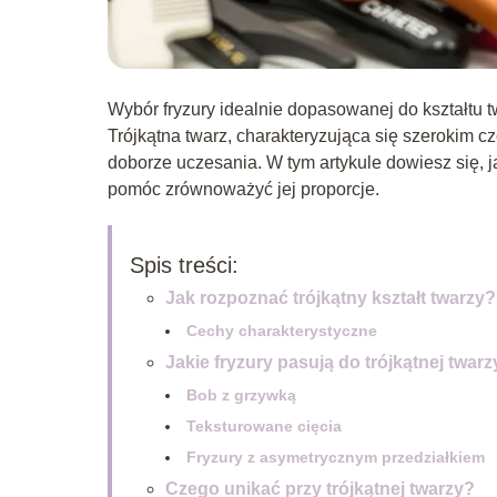
Wybór fryzury idealnie dopasowanej do kształtu
Trójkątna twarz, charakteryzująca się szerokim
doborze uczesania. W tym artykule dowiesz się, jak
pomóc zrównoważyć jej proporcje.
Spis treści:
Jak rozpoznać trójkątny kształt twarzy?
Cechy charakterystyczne
Jakie fryzury pasują do trójkątnej twar
Bob z grzywką
Teksturowane cięcia
Fryzury z asymetrycznym przedziałkiem
Czego unikać przy trójkątnej twarzy?