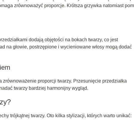
 pomaga zrównoważyć proporcje. Krótsza grzywka natomiast po
przedziałkami dodają objętości na bokach twarzy, co jest
ieład na głowie, postrzępione i wycieniowane włosy mogą dodać
kiem
 zrównoważenie proporcji twarzy. Przesunięcie przedziałka
nadać twarzy bardziej harmonijny wygląd.
rzy?
y trójkątnej twarzy. Oto kilka stylizacji, których warto unikać: