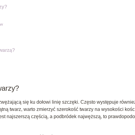
rzy?
ów
twarzą?
warzy?
i zwężającą się ku dołowi linię szczęki. Często występuje równie
kątną twarz, warto zmierzyć szerokość twarzy na wysokości kośc
 jest najszerszą częścią, a podbródek najwęższą, to prawdopod