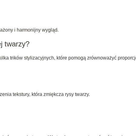
żony i harmonijny wygląd.
ej twarzy?
kilka trików stylizacyjnych, które pomogą zrównoważyć proporcj
enia tekstury, która zmiękcza rysy twarzy.
m