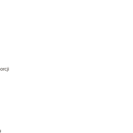
orcji
u