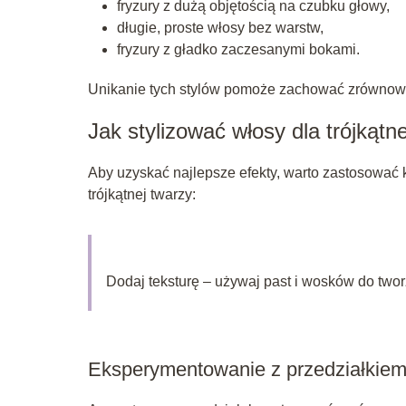
fryzury z dużą objętością na czubku głowy,
długie, proste włosy bez warstw,
fryzury z gładko zaczesanymi bokami.
Unikanie tych stylów pomoże zachować zrównowa
Jak stylizować włosy dla trójkątn
Aby uzyskać najlepsze efekty, warto zastosować 
trójkątnej twarzy:
Dodaj teksturę – używaj past i wosków do tworz
Eksperymentowanie z przedziałkie